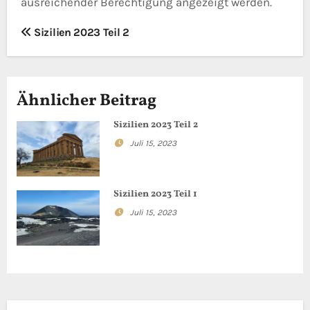
ausreichender Berechtigung angezeigt werden.
B
Sizilien 2023 Teil 2
e
i
Ähnlicher Beitrag
t
Sizilien 2023 Teil 2
r
Juli 15, 2023
a
Sizilien 2023 Teil 1
g
Juli 15, 2023
s
n
a