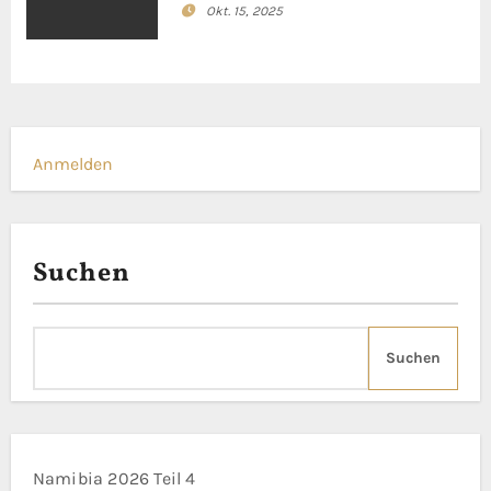
v
Okt. 15, 2025
i
g
a
Anmelden
t
i
Suchen
o
n
Suchen
Namibia 2026 Teil 4