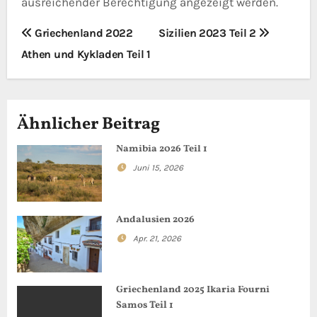
ausreichender Berechtigung angezeigt werden.
B
Griechenland 2022
Sizilien 2023 Teil 2
Athen und Kykladen Teil 1
e
i
t
Ähnlicher Beitrag
r
Namibia 2026 Teil 1
Juni 15, 2026
a
g
Andalusien 2026
s
Apr. 21, 2026
n
a
Griechenland 2025 Ikaria Fourni
Samos Teil 1