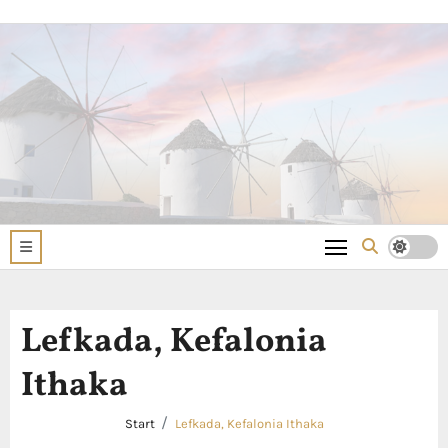
Zum
Inhalt
springen
Lefkada, Kefalonia
Ithaka
Start
Lefkada, Kefalonia Ithaka