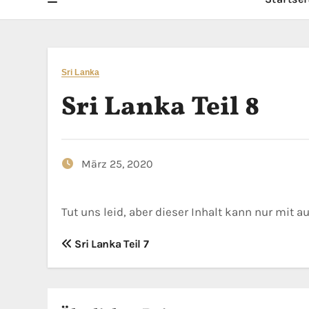
Sri Lanka
Sri Lanka Teil 8
März 25, 2020
Tut uns leid, aber dieser Inhalt kann nur mit
B
Sri Lanka Teil 7
e
i